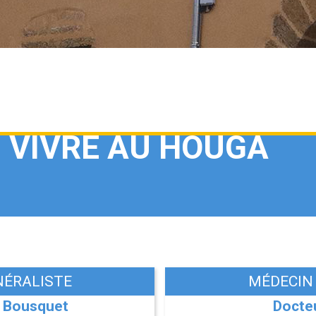
VIVRE AU HOUGA
NÉRALISTE
MÉDECIN
e Bousquet
Docte